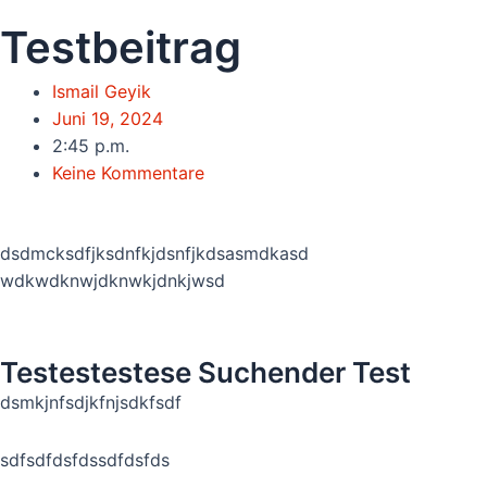
Testbeitrag
Ismail Geyik
Juni 19, 2024
2:45 p.m.
Keine Kommentare
dsdmcksdfjksdnfkjdsnfjkdsasmdkasd
wdkwdknwjdknwkjdnkjwsd
Testestestese Suchender Test
dsmkjnfsdjkfnjsdkfsdf
sdfsdfdsfdssdfdsfds