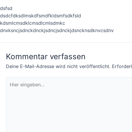
dsfsd
dsdcfdksdlmskdfsmdfkldsmfsdkfsld
kdsmlcmsdklcmsdlcmlsdmkc
dnxksncjsdnckdnckjsdncjsdnckjdsncknsdknvcsdnv
Kommentar verfassen
Deine E-Mail-Adresse wird nicht veröffentlicht.
Erforder
Hier
eingeben…